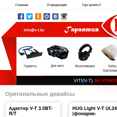
Главная
О продукции
Где купить?
info@v-t.kz
Для авто
Гаджеты
Мультимедиа
Хабы,
Картрид
V
I
T
I
(
V
-
T
)
З
А
У
П
А
К
О
Оригинальные девайсы
Адаптер V-T 3.5BT-
HUG Light V-T UL24
R/T
(фонарик-