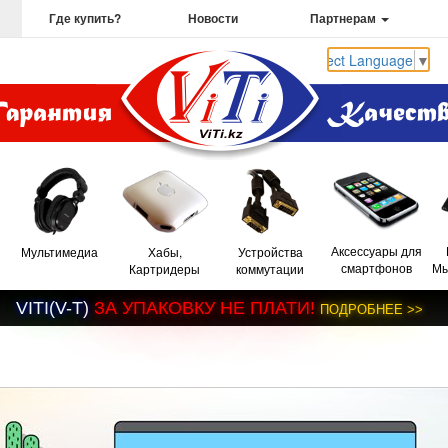
Где купить?
Новости
Партнерам
Select Language
▼
Аксессуары для
Мультимедиа
Хабы,
Устройства
смартфонов
Мы
Картридеры
коммутации
V
I
T
I
(
V
-
T
)
З
А
У
П
А
К
О
В
К
У
Н
Е
П
Л
А
Т
И
!
П
О
Д
Р
О
Б
Н
Е
Е
>
>