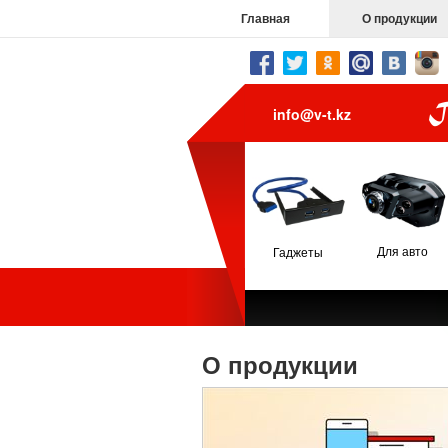
Главная
О продукции
info@v-t.kz
Для авто
Гаджеты
О продукции