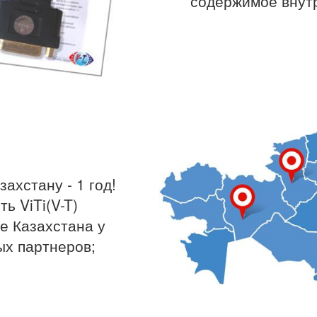
содержимое внут
!
ахстану - 1 год!
ь ViTi(V-T)
е Казахстана у
х партнеров;