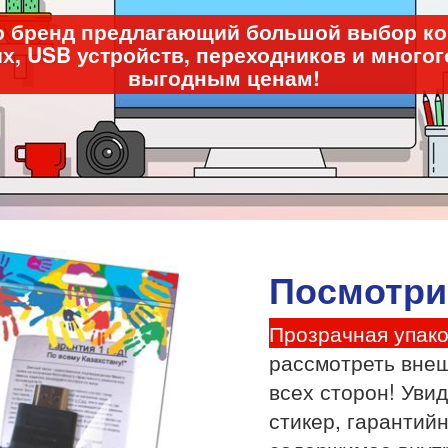
 это бренд предлагающий большой выбор 
, USB устройств, переходников и многог
выгодным ценам!
Посмотри
Прозрачная упако
рассмотреть внеш
всех сторон! Уви
стикер, гарантий