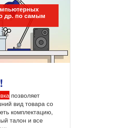
компьютерных
о др. по самым
!
вка
позволяет
ний вид товара со
деть комплектацию,
ный талон и все