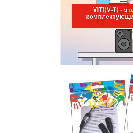
ViTi(V-T) -
комплектующих