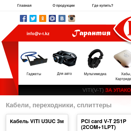
Главная
О продукции
Где купить?
info@v-t.kz
Для авто
Гаджеты
Мультимедиа
Хабы,
Картрид
V
I
T
I
(
V
-
T
)
З
А
У
П
А
К
О
Кабели, переходники, сплиттеры
Кабель ViTi U3UC 3м
PCI card V-T 2S1P
(2COM+1LPT)