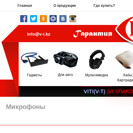
Главная
О продукции
Где купить?
info@v-t.kz
Для авто
Гаджеты
Мультимедиа
Хабы,
Картрид
V
I
T
I
(
V
-
T
)
З
А
У
П
А
К
О
Микрофоны