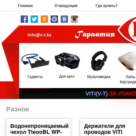
Главная
О продукции
Где купить?
info@v-t.kz
Для авто
Гаджеты
Мультимедиа
Хабы,
Картрид
V
I
T
I
(
V
-
T
)
З
А
У
П
А
К
О
Разное
Водонепроницаемый
Держатели для
чехол TteooBL WP-
проводов ViTi