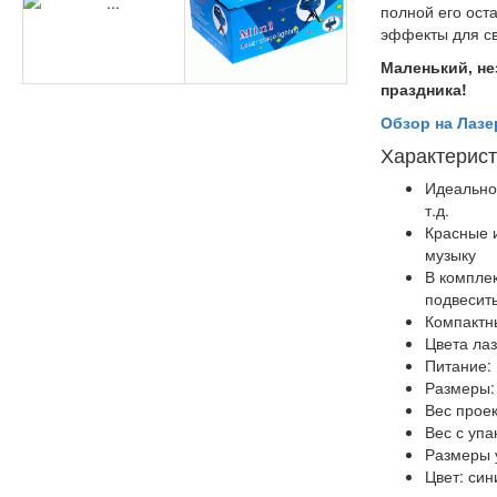
полной его ост
эффекты для св
Маленький, н
праздника!
Обзор на Лазе
Характерист
Идеально 
т.д.
Красные и
музыку
В комплек
подвесит
Компактн
Цвета лаз
Питание: 
Размеры: 
Вес проек
Вес с упа
Размеры у
Цвет: син