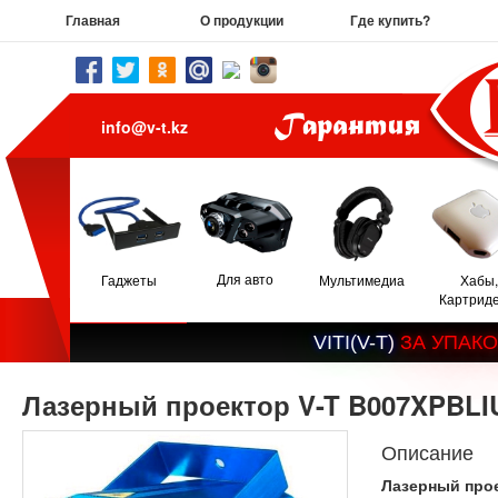
Главная
О продукции
Где купить?
info@v-t.kz
Для авто
Гаджеты
Мультимедиа
Хабы,
Картрид
V
I
T
I
(
V
-
T
)
З
А
У
П
А
К
О
Лазерный проектор V-T B007XPBL
Описание
Лазерный прое