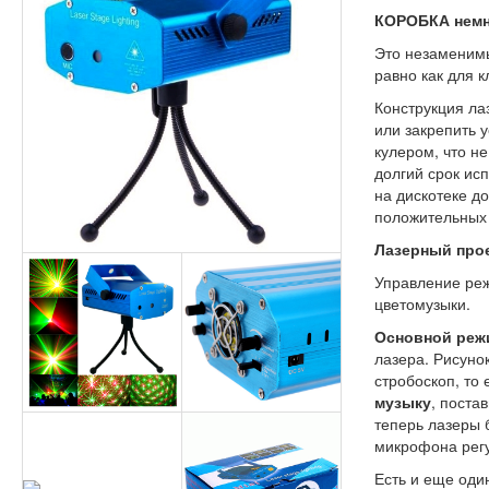
КОРОБКА немн
Это незаменимы
равно как для к
Конструкция ла
или закрепить 
кулером, что н
долгий срок ис
на дискотеке до
положительных 
Лазерный прое
Управление реж
цветомузыки.
Основной реж
лазера. Рисуно
стробоскоп, то
музыку
, поста
теперь лазеры 
микрофона регу
Есть и еще оди